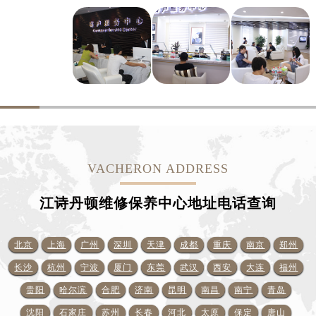
VACHERON ADDRESS
江诗丹顿维修保养中心地址电话查询
北京
上海
广州
深圳
天津
成都
重庆
南京
郑州
长沙
杭州
宁波
厦门
东莞
武汉
西安
大连
福州
贵阳
哈尔滨
合肥
济南
昆明
南昌
南宁
青岛
沈阳
石家庄
苏州
长春
河北
太原
保定
唐山