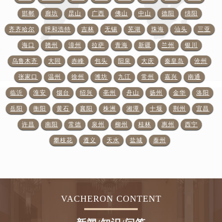
邯郸
廊坊
昆山
广西
佛山
中山
德阳
绵阳
齐齐哈尔
呼和浩特
吉林
无锡
芜湖
珠海
汕头
三亚
海口
赣州
漳州
拉萨
青海
新疆
兰州
银川
乌鲁木齐
大同
赤峰
包头
阳泉
大庆
秦皇岛
沧州
张家口
温州
徐州
潍坊
九江
常州
嘉兴
南通
临沂
淮安
烟台
绍兴
亳州
舟山
扬州
金华
洛阳
岳阳
衡阳
黄石
襄阳
株洲
湘潭
十堰
荆州
宜昌
许昌
南阳
常德
泉州
柳州
桂林
惠州
西宁
攀枝花
遵义
天水
盐城
泰州
VACHERON CONTENT