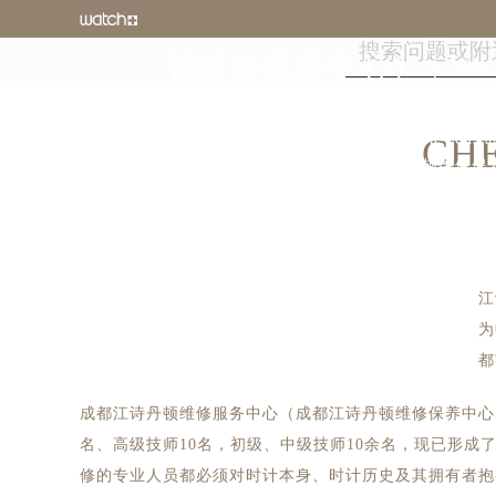
成都江诗丹顿维修服务
顿维修保养中心） | Vacher
客户服务电话：400-88
成都江诗丹顿维修服务中心（Vacheron Cons
CH
务网点，为成都地区用户提供江诗丹顿维修保
顿维修服务中心详细介绍、成都江诗丹顿地址
问！
江
为
都
成都江诗丹顿维修服务中心（成都江诗丹顿维修保养中心）拥
名、高级技师10名，初级、中级技师10余名，现已形成
修的专业人员都必须对时计本身、时计历史及其拥有者抱