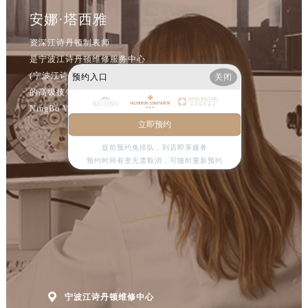
安娜·塔西雅
资深江诗丹顿制表师
是宁波江诗丹顿维修服务中心
(宁波江诗丹顿维修保养中心)
预约入口
关闭
的高级技师之一
NingBo Vacheron Constantin Maintain center
立即预约
提前预约免排队，到店即享服务
预约时间有变无需取消，可随时重新预约

宁波江诗丹顿维修中心