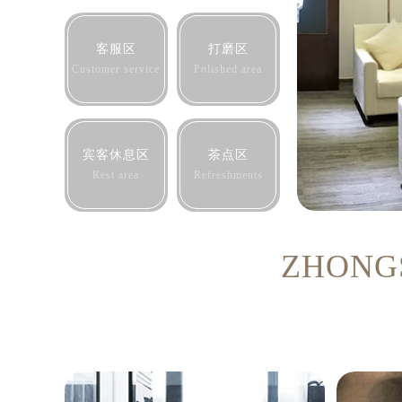
客服区
打磨区
Customer service
Polished area
宾客休息区
茶点区
Rest area
Refreshments
ZHONG