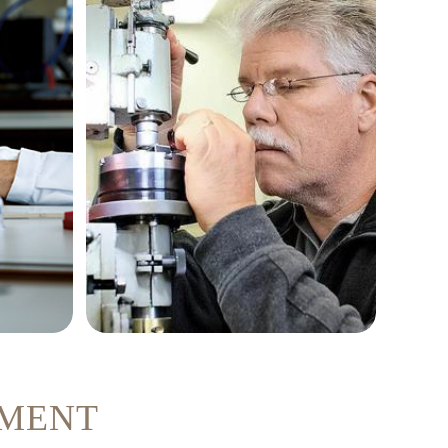
伯特
菲利普·奥特加
MENT