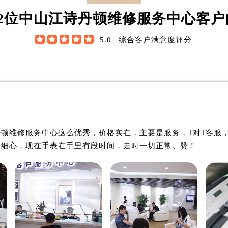
诗丹顿制表师
资深江诗丹顿制表师
江诗丹顿维修服务中心
是中山江诗丹顿维修服务中
2
位中山江诗丹顿维修服务中心客户
江诗丹顿维修保养中心)
(中山江诗丹顿维修保养中心
技师之一
的高级技师之一





5.0
综合客户满意度评分
han Vacheron Constantin
ZhongShan Vacheron Cons
in center
Maintain center

中山江诗丹顿维修中心
中山江诗丹顿维修中
顿维修服务中心这么优秀，价格实在，主要是服务，1对1客服
很细心，现在手表在手里有段时间，走时一切正常。赞！