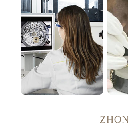
安娜·塔西雅
波
ZHO