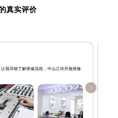
资深江诗丹顿制表师
心
是中山江诗丹顿维修服务中心
的真实评价
)
(中山江诗丹顿维修保养中心)
的高级技师之一
tantin
ZhongShan Vacheron Constantin
Maintain center

心
中山江诗丹顿维修中心
，让我详细了解维修流程，中山江诗丹顿维修
