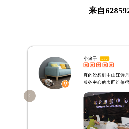
资深江诗丹顿制表师
资深江
是中山江诗丹顿维修服务中心
是中山
来自
62859
(中山江诗丹顿维修保养中心)
(中山
的高级技师之一
的高级
ZhongShan Vacheron Constantin
ZhongS
Maintain center
Mainta
小猪子
Lv6


中山江诗丹顿维修中心
真的没想到中山江诗丹
服务中心的表匠维修
